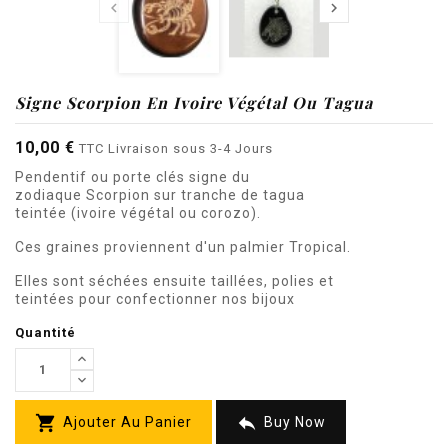


Signe Scorpion En Ivoire Végétal Ou Tagua
10,00 €
TTC
Livraison sous 3-4 Jours
Pendentif ou porte clés signe du
zodiaque
Scorpion
sur tranche
de tagua
teintée
(ivoire végétal ou corozo).
Ces graines proviennent d'un palmier Tropical.
Elles sont séchées ensuite taillées, polies et
teintées pour confectionner nos bijoux
Quantité


Ajouter Au Panier
Buy Now