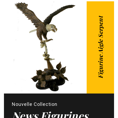
Figurine Aigle Serpent
Nouvelle Collection
News Figurines