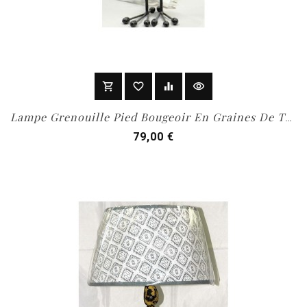
shopping_cart
favorite_border
equalizer
visibility
Add To Cart
Lampe Grenouille Pied Bougeoir En Graines De Tagua
Prix
79,00 €