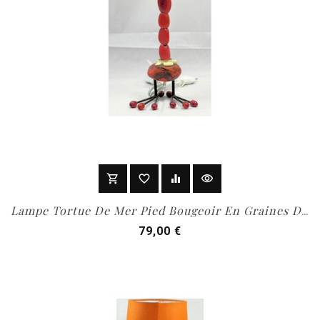
shopping_cart
favorite_border
equalizer
visibility
Add To Cart
Lampe Tortue De Mer Pied Bougeoir En Graines De...
Prix
79,00 €