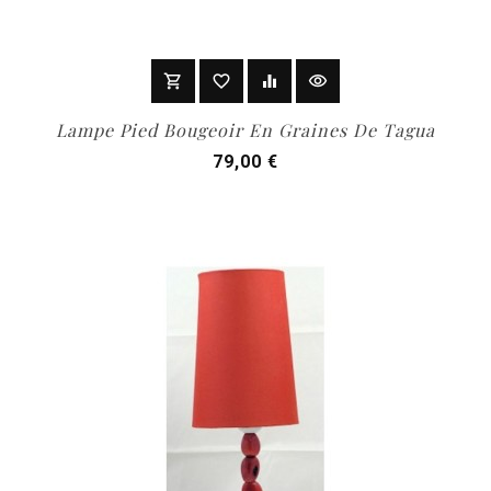
shopping_cart
favorite_border
equalizer
visibility
Add To Cart
Lampe Pied Bougeoir En Graines De Tagua
Prix
79,00 €