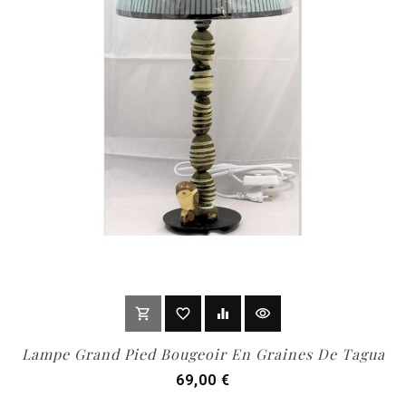
shopping_cart
favorite_border
equalizer
visibility
out of stock
Lampe Grand Pied Bougeoir En Graines De Tagua
Prix
69,00 €