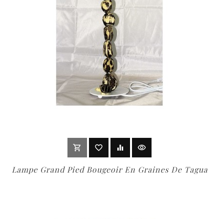
shopping_cart
favorite_border
equalizer
visibility
out of stock
Lampe Grand Pied Bougeoir En Graines De Tagua