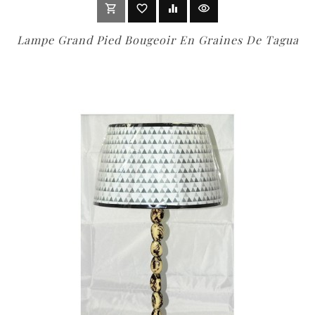
shopping_cart
favorite_border
equalizer
visibility
out of stock
Lampe Grand Pied Bougeoir En Graines De Tagua