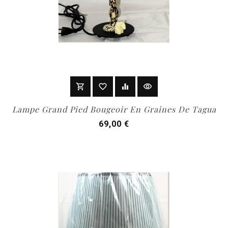
shopping_cart
favorite_border
equalizer
visibility
Add To Cart
Lampe Grand Pied Bougeoir En Graines De Tagua
Prix
69,00 €