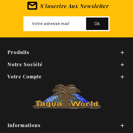
S'inscrire Aux Newsletter
Produits

Notre Société

Votre Compte

Informations
