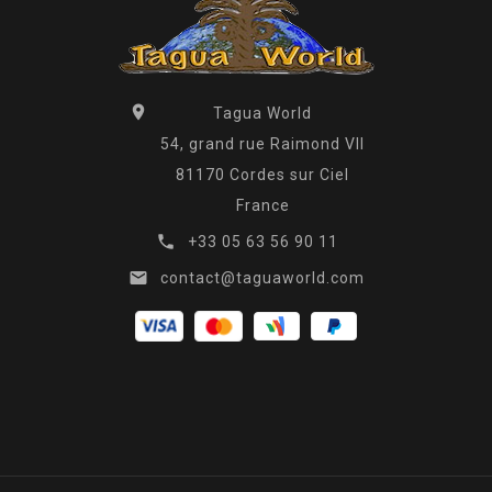

Tagua World
54, grand rue Raimond VII
81170 Cordes sur Ciel
France

+33 05 63 56 90 11

contact@taguaworld.com