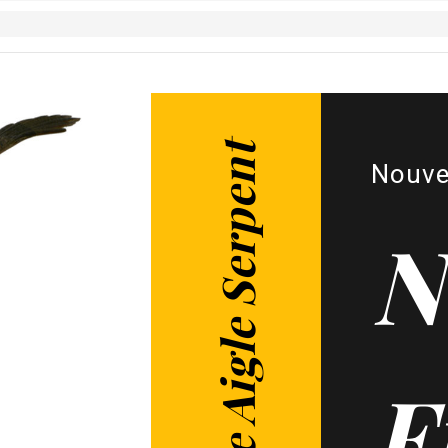
Figurine Aigle Serpent
Nouve
N
F