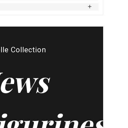
lle Collection
ews
igurines