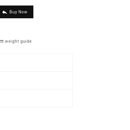

Buy Now
weight guide
raighten