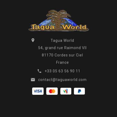

Tagua World
54, grand rue Raimond VII
81170 Cordes sur Ciel
France

+33 05 63 56 90 11

contact@taguaworld.com