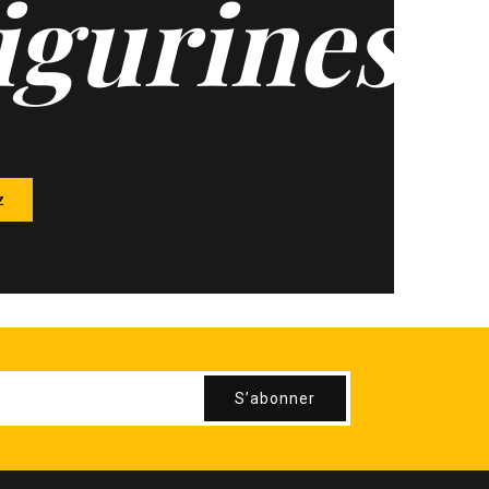
igurines
z