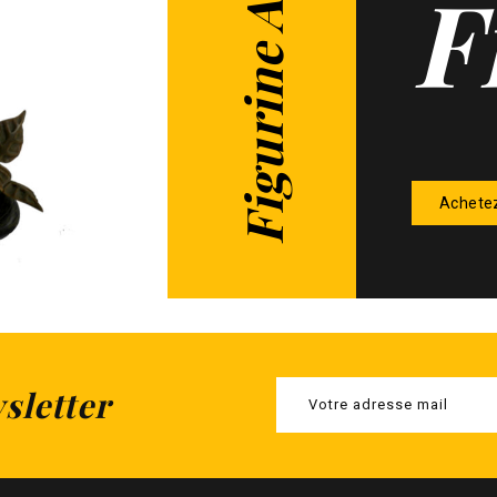
F
Achete
sletter