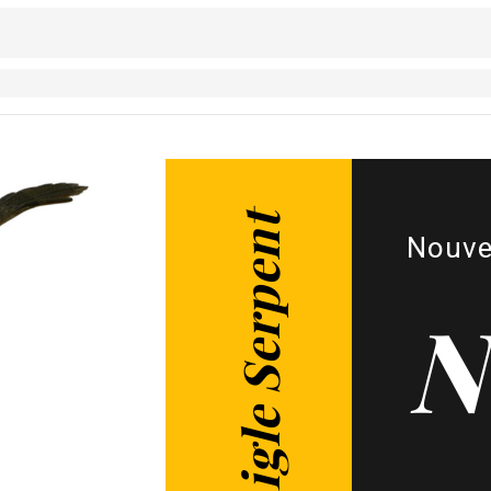
Figurine Aigle Serpent
Nouve
N