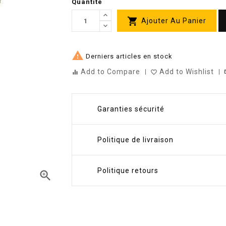
Quantité

Ajouter Au Panier

Derniers articles en stock
Add to Compare
Add to Wishlist
st
equalizer
favorite_border
Garanties sécurité
Politique de livraison
Politique retours
