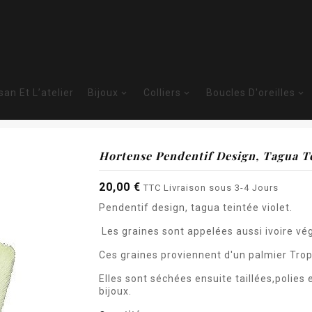
isan Et L’atelier
Bijoux
Colliers
Boucles D'oreilles



Accueil
La Boutique
Pendentifs
Pendentifs Design
Hortense Pendent
Hortense Pendentif Design, Tagua Te
20,00 €
TTC
Livraison sous 3-4 Jours
Pendentif design, tagua teintée violet.
L
es graines sont appelées aussi ivoire vé
Ces graines proviennent d'un palmier Trop
Elles sont séchées ensuite taillées,polies
bijoux.