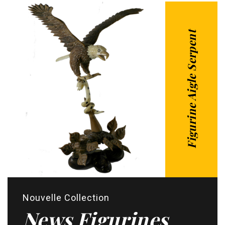
Figurine Aigle Serpent
Nouvelle Collection
News Figurines