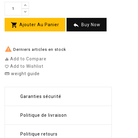


Ajouter Au Panier
Buy Now

Derniers articles en stock
Add to Compare
equalizer
Add to Wishlist
favorite_border
weight guide
straighten
Garanties sécurité
Politique de livraison
Politique retours