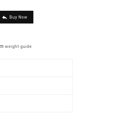

Buy Now
weight guide
raighten