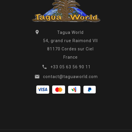

Tagua World
54, grand rue Raimond VII
81170 Cordes sur Ciel
France

+33 05 63 56 90 11

contact@taguaworld.com