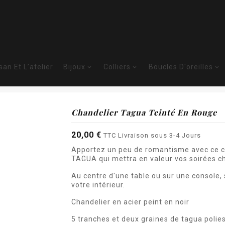
isan Et L’atelier
Bijoux
Colliers
Boucles D'oreilles



Accueil
La Boutique
tique
Déco
Chandeliers Tagua
Chandelier tagua
Chandelier Tagua Teinté En Rouge
20,00 €
TTC
Livraison sous 3-4 Jours
Apportez un peu de romantisme avec ce cha
TAGUA qui mettra en valeur vos soirées c
Au centre d'une table ou sur une console, 
votre intérieur.
Chandelier en acier peint en noir
5 tranches et deux graines de tagua polies