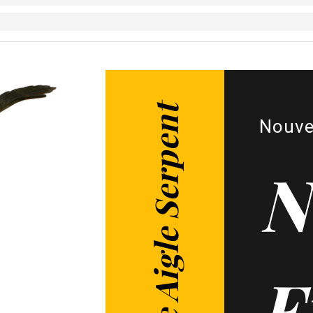
Figurine Aigle Serpent
Nouve
N
F