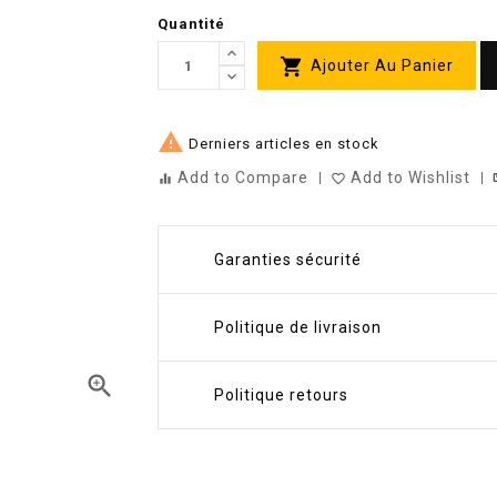
Quantité

Ajouter Au Panier

Derniers articles en stock
Add to Compare
Add to Wishlist
st
equalizer
favorite_border
Garanties sécurité
Politique de livraison

Politique retours