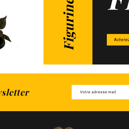
Achete
sletter