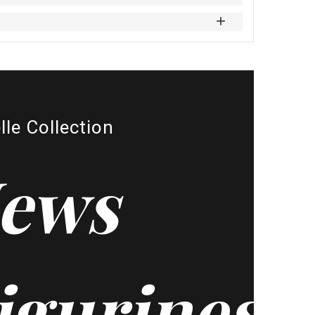
lle Collection
ews
igurines