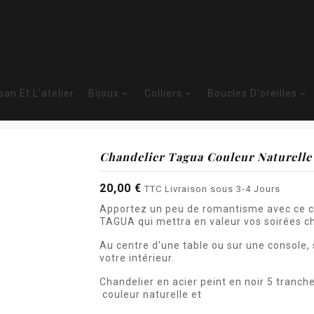
isan Et L’atelier
Bijoux
Colliers
Boucles D'oreilles



Accueil
La Boutique
ique
Déco
Chandeliers Tagua
Chandelier tagua 
Chandelier Tagua Couleur Naturelle
20,00 €
TTC
Livraison sous 3-4 Jours
Apportez un peu de romantisme avec ce cha
TAGUA qui mettra en valeur vos soirées c
Au centre d'une table ou sur une console, 
votre intérieur.
Chandelier en acier peint en noir 5 tranch
couleur naturelle et