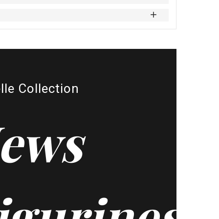
lle Collection
ews
igurines