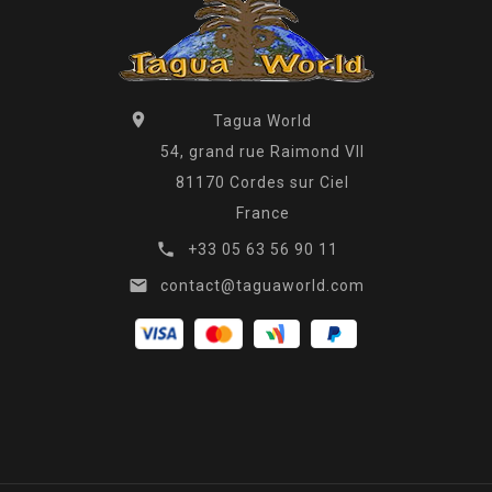

Tagua World
54, grand rue Raimond VII
81170 Cordes sur Ciel
France

+33 05 63 56 90 11

contact@taguaworld.com