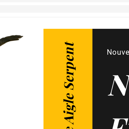
Figurine Aigle Serpent
Nouve
N
F