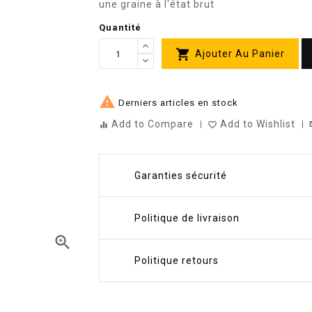
une graine à l'état brut
Quantité

Ajouter Au Panier

Derniers articles en stock
Add to Compare
Add to Wishlist
st
equalizer
favorite_border
Garanties sécurité
Politique de livraison

Politique retours