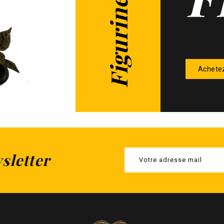
Achete
sletter