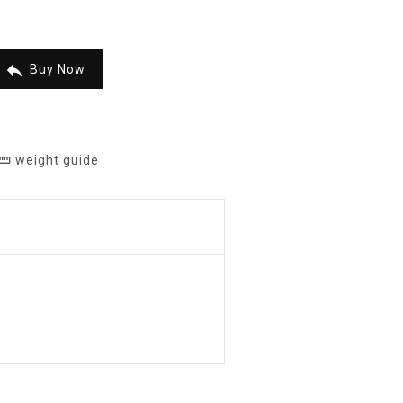

Buy Now
weight guide
raighten