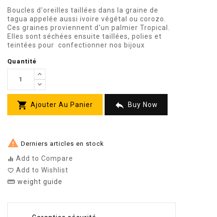
Boucles d'oreilles
taillées dans la graine de
tagua appelée aussi ivoire végétal ou corozo.
Ces graines proviennent d'un palmier Tropical.
Elles sont séchées ensuite taillées, polies et
teintées
pour confectionner nos bijoux
Quantité


Ajouter Au Panier
Buy Now

Derniers articles en stock
Add to Compare
equalizer
Add to Wishlist
favorite_border
weight guide
straighten