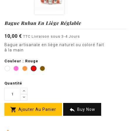
Bague Ruban En Liège Réglable
10,00 €
TTC
Livraison sous 3-4 Jours
Bague artisanale en liège naturel ou coloré fait
à la main
Couleur : Rouge
Blanc
Rose
Orange
Rouge
Marron
Quantité


Ajouter Au Panier
Buy Now