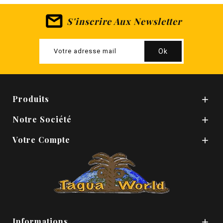
S'inscrire Aux Newsletter
Produits

Notre Société

Votre Compte

Informations
